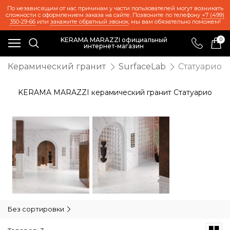
По независящим от нас причинам у части пользователей могут возникать
сложности с оформлением заказа на сайте. Позвоните по телефону
+7 (499)
350-29-66
или
закажите обратный звонок
, мы вам обязательно поможем!
KERAMA MARAZZI официальный
0
интернет-магазин
Керамический гранит
SurfaceLab
Статуарио
KERAMA MARAZZI керамический гранит Статуарио
Без сортировки