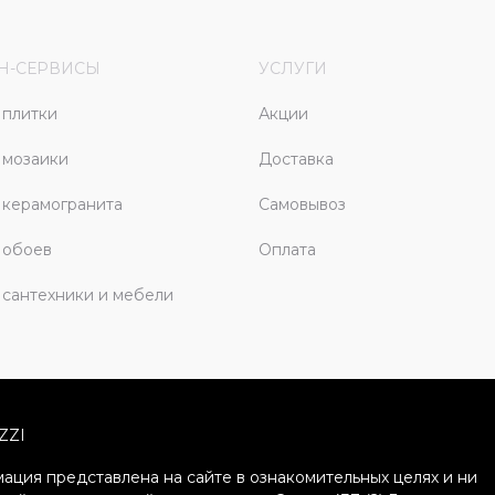
Н-СЕРВИСЫ
УСЛУГИ
плитки
Акции
 мозаики
Доставка
керамогранита
Самовывоз
 обоев
Оплата
сантехники и мебели
ZZI
ация представлена на сайте в ознакомительных целях и ни