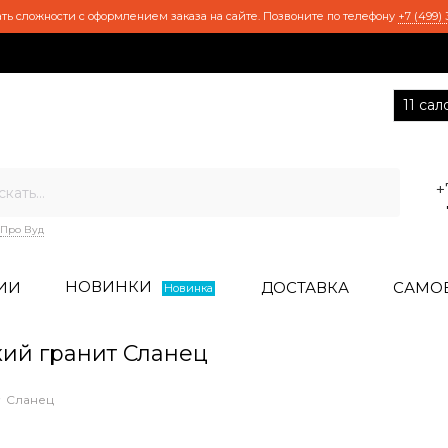
ть сложности с оформлением заказа на сайте. Позвоните по телефону
+7 (499) 
11 са
+
Про Вуд
НОВИНКИ
ИИ
ДОСТАВКА
САМО
Новинка
ий гранит Сланец
Сланец