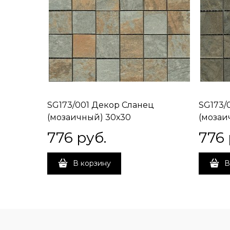
SG173/001 Декор Сланец
SG173/
(мозаичный) 30х30
(мозаи
776
 руб.
776
В корзину
В