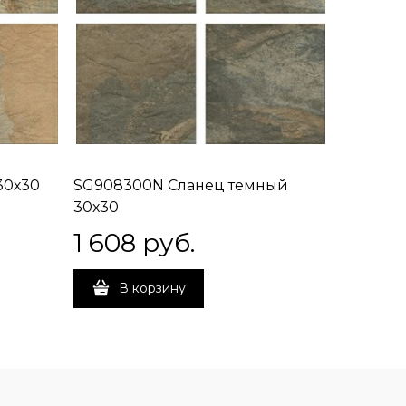
30х30
SG908300N Сланец темный
30х30
1 608
 руб.
В корзину