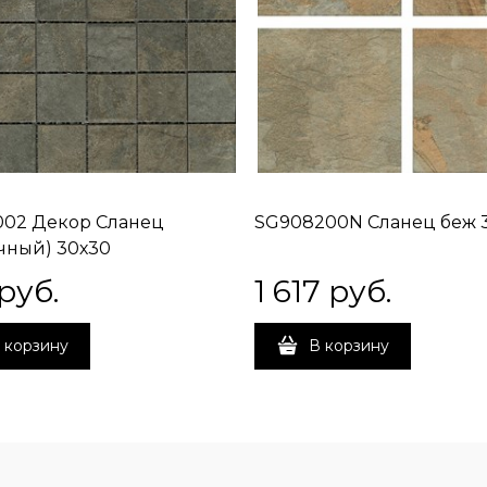
002 Декор Сланец
SG908200N Сланец беж 
чный) 30х30
 руб.
1 617
 руб.
 корзину
В корзину