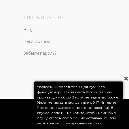
ЛИЧНЫЙ КАБИНЕТ
Вход
Регистрация
Забыли пароль?
Уважаемый посетитель! Для лучшего
функционирования сайта shop-km.ru мы
производим сбор Ваших метаданных (cookie
(фрагменты данных), данные об IP(Интернет
Протокол)-адресе и местоположении). В
случае, если Вы не хотите, чтобы нами был
осуществлён сбор Ваших метаданных, Вам
необходимо покинуть данный сайт.