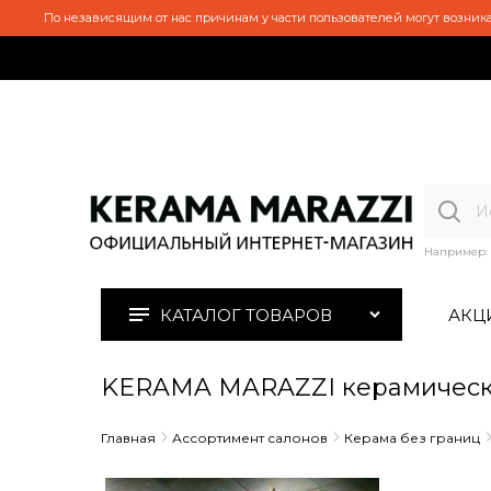
По независящим от нас причинам у части пользователей могут возника
Например:
КАТАЛОГ ТОВАРОВ
АКЦ
KERAMA MARAZZI керамическ
Главная
Ассортимент салонов
Керама без границ