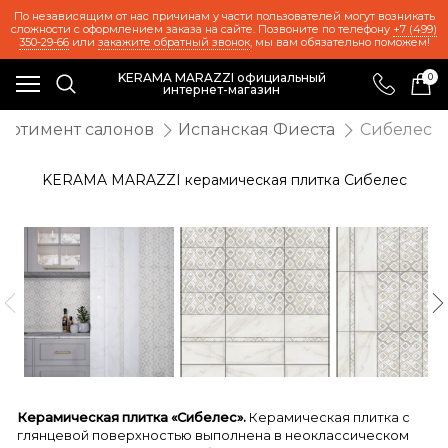
По независящим от нас причинам у части пользователей могут возникать
сложности с оформлением заказа на сайте. Позвоните по телефону
+7 (499)
350-29-66
или
закажите обратный звонок
, мы вам обязательно поможем!
KERAMA MARAZZI официальный
0
интернет-магазин
ортимент салонов
Испанская Фиеста
Сибелес
KERAMA MARAZZI керамическая плитка Сибелес
Керамическая плитка «Сибелес».
Керамическая плитка с
глянцевой поверхностью выполнена в неоклассическом