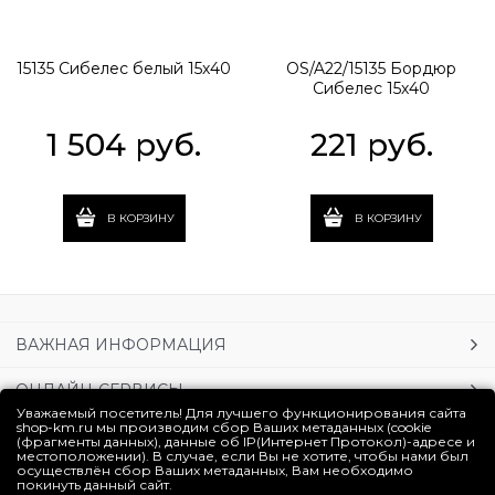
15135 Сибелес белый 15х40
OS/A22/15135 Бордюр
Сибелес 15х40
1 504
 руб.
221
 руб.
В КОРЗИНУ
В КОРЗИНУ
ВАЖНАЯ ИНФОРМАЦИЯ
ОНЛАЙН-СЕРВИСЫ
Уважаемый посетитель! Для лучшего функционирования сайта
shop-km.ru мы производим сбор Ваших метаданных (cookie
УСЛУГИ
(фрагменты данных), данные об IP(Интернет Протокол)-адресе и
местоположении). В случае, если Вы не хотите, чтобы нами был
осуществлён сбор Ваших метаданных, Вам необходимо
ЛИЧНЫЙ КАБИНЕТ
покинуть данный сайт.