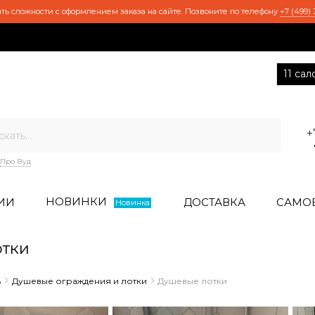
ть сложности с оформлением заказа на сайте. Позвоните по телефону
+7 (499) 
11 са
+
Про Вуд
НОВИНКИ
ИИ
ДОСТАВКА
САМО
Новинка
тки
ь
Душевые ограждения и лотки
Душевые лотки