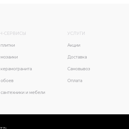
Н-СЕРВИСЫ
УСЛУГИ
плитки
Акции
 мозаики
Доставка
керамогранита
Самовывоз
 обоев
Оплата
сантехники и мебели
ZZI