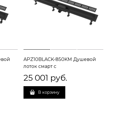
евой
APZ10BLACK-850KM Душевой
лоток смарт с
кой,
перфорированной решеткой,
25 001
 руб.
черный, 85 см
В корзину