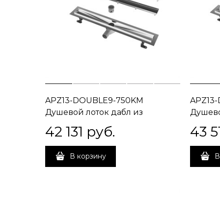
APZ13-DOUBLE9-750KM
APZ13
Душевой лоток дабл из
Душево
нержавеющей стали, 75 см
нержав
42 131
 руб.
43 5
В корзину
В