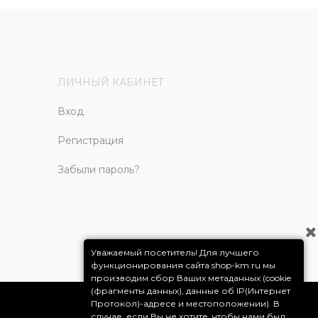
ЛИЧНЫЙ КАБИНЕТ
Вход
Регистрация
Забыли пароль?
Уважаемый посетитель! Для лучшего
функционирования сайта shop-km.ru мы
производим сбор Ваших метаданных (cookie
(фрагменты данных), данные об IP(Интернет
Протокол)-адресе и местоположении). В
случае, если Вы не хотите, чтобы нами был