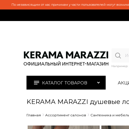
По независящим от нас причинам у части пользователей могут возника
Например:
КАТАЛОГ ТОВАРОВ
АКЦ
KERAMA MARAZZI душевые ло
Главная
Ассортимент салонов
Сантехника и мебел