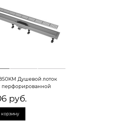
850KM Душевой лоток
с перфорированной
ой, 85 см
06
 руб.
 корзину