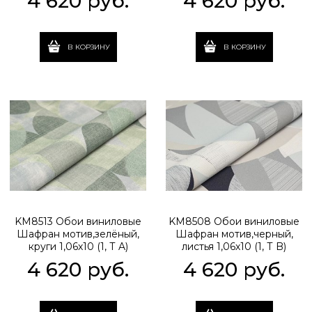
4 620
 руб.
4 620
 руб.
В КОРЗИНУ
В КОРЗИНУ
KM8513 Обои виниловые
KM8508 Обои виниловые
Шафран мотив,зелёный,
Шафран мотив,черный,
круги 1,06х10 (1, Т A)
листья 1,06х10 (1, Т B)
прямая стыковка
прямая стыковка
4 620
 руб.
4 620
 руб.