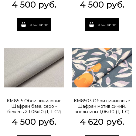
встречная стыковка
стыковка
4 500
 руб.
4 500
 руб.
В КОРЗИНУ
В КОРЗИНУ
KM8515 Обои виниловые
KM8503 Обои виниловые
Шафран база, серо -
Шафран мотив,синий,
бежевый 1,06х10 (1, Т C2)
апельсины 1,06х10 (1, Т C)
встречная стыковка
прямая стыковка
4 500
 руб.
4 620
 руб.