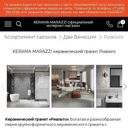
По независящим от нас причинам у части пользователей могут возникать
сложности с оформлением заказа на сайте. Позвоните по телефону
+7 (499)
350-29-66
или
закажите обратный звонок
, мы вам обязательно поможем!
KERAMA MARAZZI официальный
0
интернет-магазин
Ассортимент салонов
Две Венеции
Риальто
KERAMA MARAZZI керамический гранит Риальто
Керамический гранит «Риальто».
Богатая и разнообразная
серия крупноформатного керамического гранита с