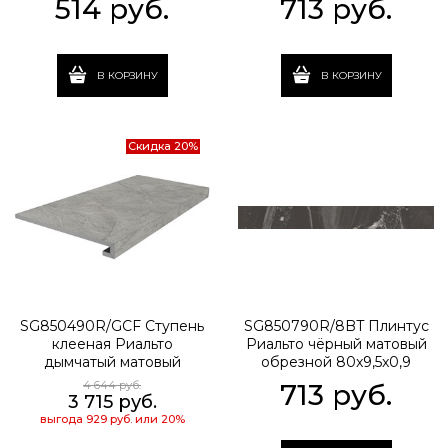
514
 руб.
713
 руб.
В КОРЗИНУ
В КОРЗИНУ
Скидка 20%
SG850490R/GCF Ступень
SG850790R/8BT Плинтус
клееная Риальто
Риальто чёрный матовый
дымчатый матовый
обрезной 80x9,5x0,9
33x80x0,9
4 644
 руб.
713
 руб.
3 715
 руб.
выгода
929 руб.
или
20%