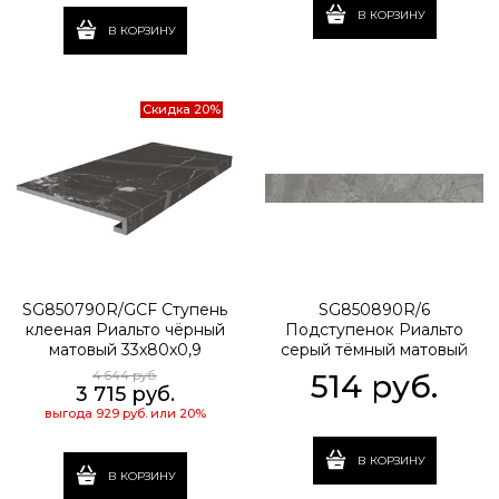
В КОРЗИНУ
В КОРЗИНУ
Скидка 20%
SG850790R/GCF Ступень
SG850890R/6
клееная Риальто чёрный
Подступенок Риальто
матовый 33x80x0,9
серый тёмный матовый
обрезной 80x10,7x0,9
4 644
 руб.
514
 руб.
3 715
 руб.
выгода
929 руб.
или
20%
В КОРЗИНУ
В КОРЗИНУ