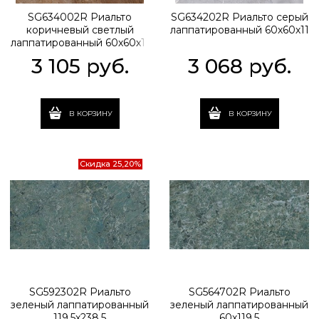
SG634002R Риальто
SG634202R Риальто серый
коричневый светлый
лаппатированный 60х60х11
лаппатированный 60х60х11
3 105
 руб.
3 068
 руб.
В КОРЗИНУ
В КОРЗИНУ
Скидка 25,20%
SG592302R Риальто
SG564702R Риальто
зеленый лаппатированный
зеленый лаппатированный
119,5х238,5
60х119,5