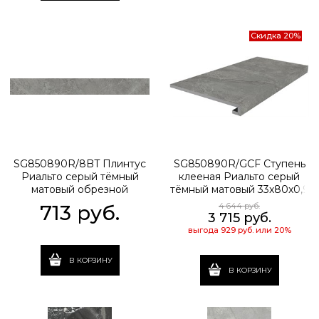
Скидка 20%
SG850890R/8BT Плинтус
SG850890R/GCF Ступень
Риальто серый тёмный
клееная Риальто серый
матовый обрезной
тёмный матовый 33x80x0,9
80x9,5x0,9
713
 руб.
4 644
 руб.
3 715
 руб.
выгода
929 руб.
или
20%
В КОРЗИНУ
В КОРЗИНУ