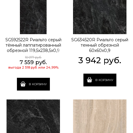
SG592522R Риальто серый
SG634520R Риальто серый
тёмный лаппатированный
темный обрезной
обрезной 119,5x238,5x0,9
60x60x0,9
10 077
 руб.
3 942
 руб.
7 559
 руб.
выгода
2 518 руб.
или
24,99%
В КОРЗИНУ
В КОРЗИНУ