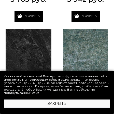
В КОРЗИНУ
В КОРЗИНУ
Уважаемый посетитель! Для лучшего функционирования сайта
shop-km.ru мы производим сбор Ваших метаданных (cookie
SG634522R Риальто серый
SG651322R Риальто
(фрагменты данных), данные об IP(Интернет Протокол)-адресе и
темный лаппатированный
зеленый лаппатированный
местоположении). В случае, если Вы не хотите, чтобы нами был
обрезной 60x60x0,9
обрезной 60x60x0,9
осуществлён сбор Ваших метаданных, Вам необходимо
покинуть данный сайт.
5 041
 руб.
8 878
 руб.
ЗАКРЫТЬ