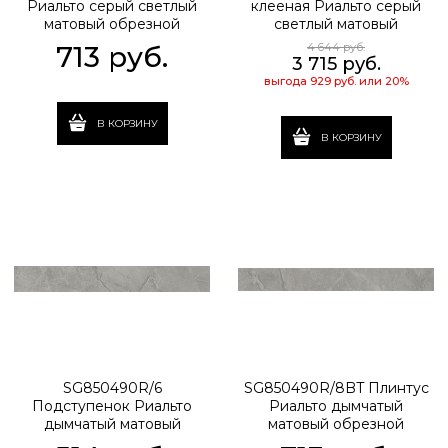
Риальто серый светлый
клееная Риальто серый
матовый обрезной
светлый матовый
80x9,5x0,9
33x80x0,9
713
 руб.
4 644
 руб.
3 715
 руб.
выгода
929 руб.
или
20%
В КОРЗИНУ
В КОРЗИНУ
SG850490R/6
SG850490R/8BT Плинтус
Подступенок Риальто
Риальто дымчатый
дымчатый матовый
матовый обрезной
обрезной 80x10,7x0,9
80x9,5x0,9