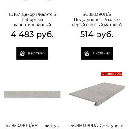
ID167 Декор Риальто 3
SG850390R/6
наборный
Подступенок Риальто
лаппатированный
серый светлый матовый
48x29,5x0,9
обрезной 80x10,7x0,9
4 483
 руб.
514
 руб.
В КОРЗИНУ
В КОРЗИНУ
Скидка 20%
SG850390R/8BT Плинтус
SG850390R/GCF Ступень