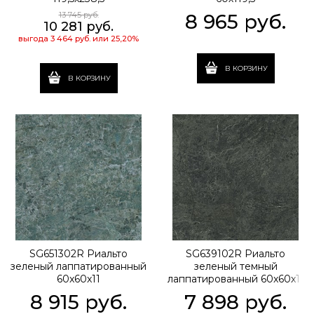
13 745
 руб.
8 965
 руб.
10 281
 руб.
выгода
3 464 руб.
или
25,20%
В КОРЗИНУ
В КОРЗИНУ
SG651302R Риальто
SG639102R Риальто
зеленый лаппатированный
зеленый темный
60x60x11
лаппатированный 60x60x11
8 915
 руб.
7 898
 руб.