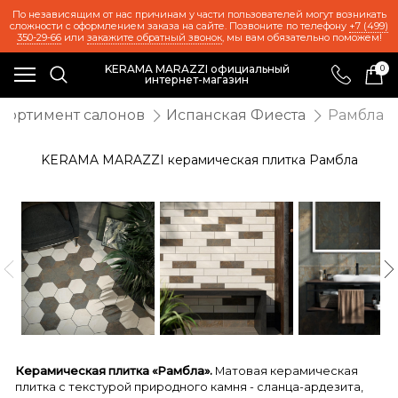
По независящим от нас причинам у части пользователей могут возникать
сложности с оформлением заказа на сайте. Позвоните по телефону
+7 (499)
350-29-66
или
закажите обратный звонок
, мы вам обязательно поможем!
KERAMA MARAZZI официальный
0
интернет-магазин
сортимент салонов
Испанская Фиеста
Рамбла
KERAMA MARAZZI керамическая плитка Рамбла
Керамическая плитка «Рамбла».
Матовая керамическая
плитка с текстурой природного камня - сланца-ардезита,