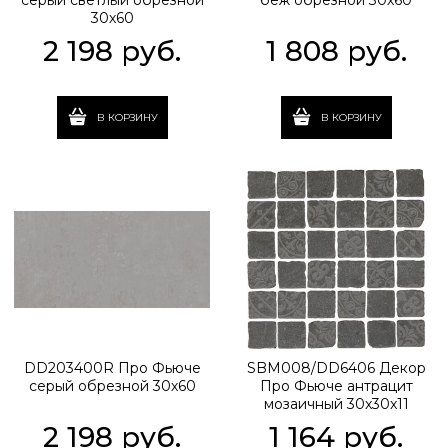
серый светлый обрезной
беж обрезной 30х60
30х60
2 198
 руб.
1 808
 руб.
В КОРЗИНУ
В КОРЗИНУ
DD203400R Про Фьюче
SBM008/DD6406 Декор
серый обрезной 30х60
Про Фьюче антрацит
мозаичный 30x30x11
2 198
 руб.
1 164
 руб.