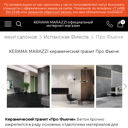
По независящим от нас причинам у части пользователей могут возникать
сложности с оформлением заказа на сайте. Позвоните по телефону
+7 (499)
350-29-66
или
закажите обратный звонок
, мы вам обязательно поможем!
KERAMA MARAZZI официальный
0
интернет-магазин
тимент салонов
Испанская Фиеста
Про Фьюче
KERAMA MARAZZI керамический гранит Про Фьюче
Керамический гранит «Про Фьюче».
Бетон прочно
закрепился в ряду основных отделочных материалов для