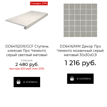
Скидка 20%
DD641520R/GCF Ступень
DD6416/MM Декор Про
клееная Про Чементо
Чементо мозаичный серый
серый светлый матовый
матовый 30x30x0,9
33x60x0,9
3 100
 руб.
1 216
 руб.
2 480
 руб.
выгода
620 руб.
или
20%
В КОРЗИНУ
В КОРЗИНУ