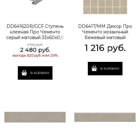
DD641620R/GCF Ступень
DD6417/MM Декор Про
клееная Про Чементо
Чементо мозаичный
серый матовый 33x60x0,9
бежевый матовый
30x30x0,9
3 100
 руб.
1 216
 руб.
2 480
 руб.
выгода
620 руб.
или
20%
В КОРЗИНУ
В КОРЗИНУ