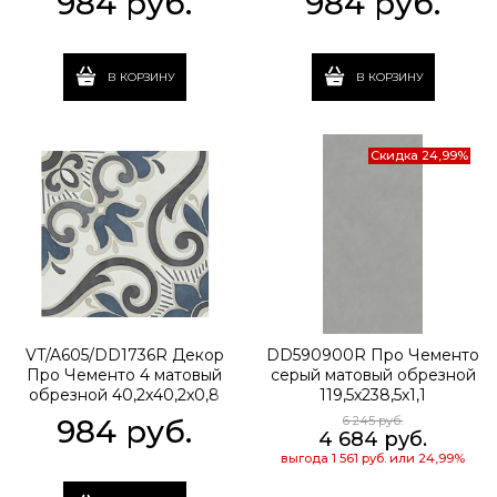
984
 руб.
984
 руб.
В КОРЗИНУ
В КОРЗИНУ
Скидка 24,99%
VT/A605/DD1736R Декор
DD590900R Про Чементо
Про Чементо 4 матовый
серый матовый обрезной
обрезной 40,2x40,2x0,8
119,5x238,5x1,1
984
 руб.
6 245
 руб.
4 684
 руб.
выгода
1 561 руб.
или
24,99%