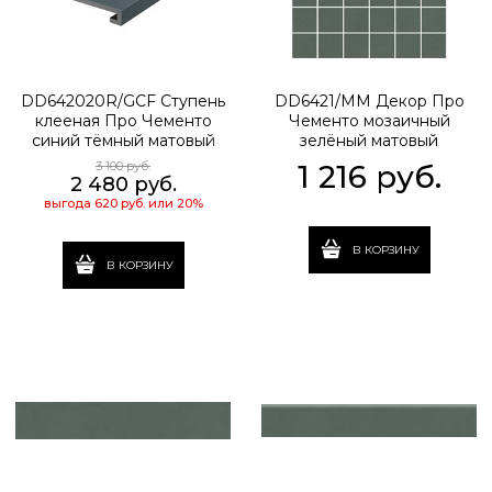
DD642020R/GCF Ступень
DD6421/MM Декор Про
клееная Про Чементо
Чементо мозаичный
синий тёмный матовый
зелёный матовый
33x60x0,9
30x30x0,9
3 100
 руб.
1 216
 руб.
2 480
 руб.
выгода
620 руб.
или
20%
В КОРЗИНУ
В КОРЗИНУ