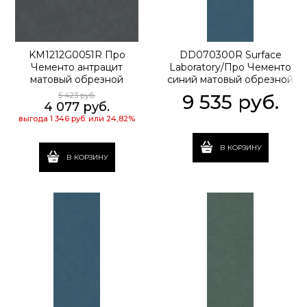
KM1212G0051R Про
DD070300R Surface
Чементо антрацит
Laboratory/Про Чементо
матовый обрезной
синий матовый обрезной
119,5x119,5x0,9
119,5x320x1,1
5 423
 руб.
9 535
 руб.
4 077
 руб.
выгода
1 346 руб.
или
24,82%
В КОРЗИНУ
В КОРЗИНУ