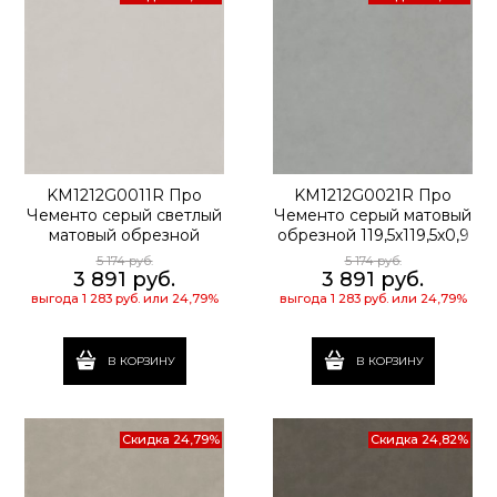
KM1212G0011R Про
KM1212G0021R Про
Чементо серый светлый
Чементо серый матовый
матовый обрезной
обрезной 119,5x119,5x0,9
119,5x119,5x0,9
5 174
 руб.
5 174
 руб.
3 891
 руб.
3 891
 руб.
выгода
1 283 руб.
или
24,79%
выгода
1 283 руб.
или
24,79%
В КОРЗИНУ
В КОРЗИНУ
Скидка 24,79%
Скидка 24,82%