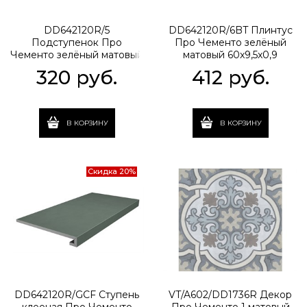
DD642120R/5
DD642120R/6BT Плинтус
Подступенок Про
Про Чементо зелёный
Чементо зелёный матовый
матовый 60x9,5x0,9
60x10,7x0,9
320
 руб.
412
 руб.
В КОРЗИНУ
В КОРЗИНУ
Скидка 20%
DD642120R/GCF Ступень
VT/A602/DD1736R Декор