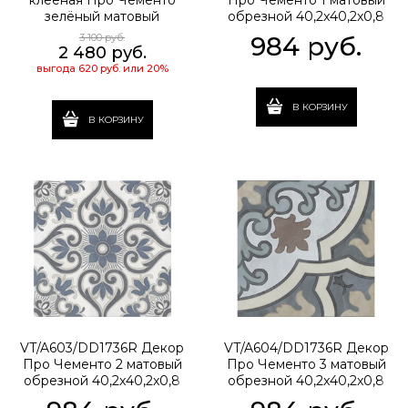
клееная Про Чементо
Про Чементо 1 матовый
зелёный матовый
обрезной 40,2x40,2x0,8
33x60x0,9
3 100
 руб.
984
 руб.
2 480
 руб.
выгода
620 руб.
или
20%
В КОРЗИНУ
В КОРЗИНУ
VT/A603/DD1736R Декор
VT/A604/DD1736R Декор
Про Чементо 2 матовый
Про Чементо 3 матовый
обрезной 40,2x40,2x0,8
обрезной 40,2x40,2x0,8