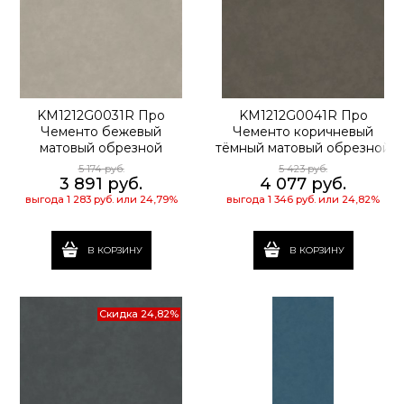
KM1212G0031R Про
KM1212G0041R Про
Чементо бежевый
Чементо коричневый
матовый обрезной
тёмный матовый обрезной
119,5x119,5x0,9
119,5x119,5x0,9
5 174
 руб.
5 423
 руб.
3 891
 руб.
4 077
 руб.
выгода
1 283 руб.
или
24,79%
выгода
1 346 руб.
или
24,82%
В КОРЗИНУ
В КОРЗИНУ
Скидка 24,82%