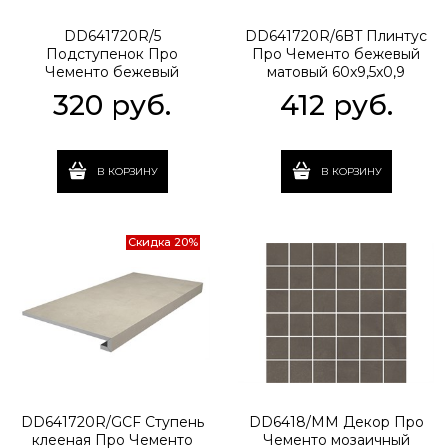
DD641720R/5
DD641720R/6BT Плинтус
Подступенок Про
Про Чементо бежевый
Чементо бежевый
матовый 60x9,5x0,9
матовый 60x10,7x0,9
320
 руб.
412
 руб.
В КОРЗИНУ
В КОРЗИНУ
Скидка 20%
DD641720R/GCF Ступень
DD6418/MM Декор Про
клееная Про Чементо
Чементо мозаичный