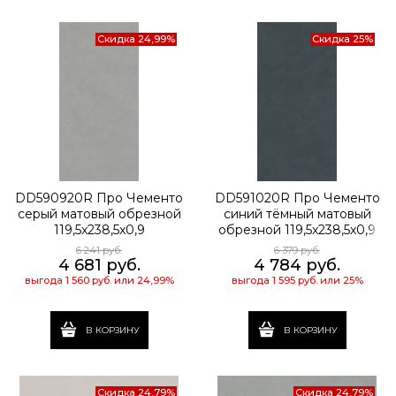
Скидка 24,99%
Скидка 25%
DD590920R Про Чементо
DD591020R Про Чементо
серый матовый обрезной
синий тёмный матовый
119,5x238,5x0,9
обрезной 119,5x238,5x0,9
6 241
 руб.
6 379
 руб.
4 681
 руб.
4 784
 руб.
выгода
1 560 руб.
или
24,99%
выгода
1 595 руб.
или
25%
В КОРЗИНУ
В КОРЗИНУ
Скидка 24,79%
Скидка 24,79%