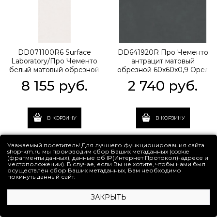
DD071100R6 Surface
DD641920R Про Чементо
Laboratory/Про Чементо
антрацит матовый
белый матовый обрезной
обрезной 60x60x0,9 Орел
119,5x320x0,6
(1,44)
8 155
 руб.
2 740
 руб.
В КОРЗИНУ
В КОРЗИНУ
Уважаемый посетитель! Для лучшего функционирования сайта
shop-km.ru мы производим сбор Ваших метаданных (cookie
(фрагменты данных), данные об IP(Интернет Протокол)-адресе и
местоположении). В случае, если Вы не хотите, чтобы нами был
осуществлён сбор Ваших метаданных, Вам необходимо
покинуть данный сайт.
ЗАКРЫТЬ