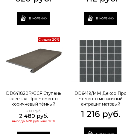
В КОРЗИНУ
В КОРЗИНУ
Скидка 20%
DD641820R/GCF Ступень
DD6419/MM Декор Про
клееная Про Чементо
Чементо мозаичный
коричневый тёмный
антрацит матовый
матовый 33x60x0,9
30x30x0,9
3 100
 руб.
1 216
 руб.
2 480
 руб.
выгода
620 руб.
или
20%
В КОРЗИНУ