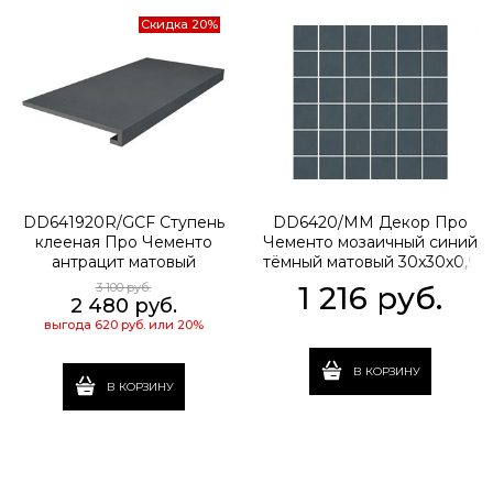
Скидка 20%
DD641920R/GCF Ступень
DD6420/MM Декор Про
клееная Про Чементо
Чементо мозаичный синий
антрацит матовый
тёмный матовый 30x30x0,9
33x60x0,9
3 100
 руб.
1 216
 руб.
2 480
 руб.
выгода
620 руб.
или
20%
В КОРЗИНУ
В КОРЗИНУ