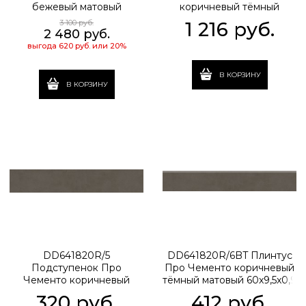
бежевый матовый
коричневый тёмный
33x60x0,9
матовый 30x30x0,9
3 100
 руб.
1 216
 руб.
2 480
 руб.
выгода
620 руб.
или
20%
В КОРЗИНУ
В КОРЗИНУ
DD641820R/5
DD641820R/6BT Плинтус
Подступенок Про
Про Чементо коричневый
Чементо коричневый
тёмный матовый 60x9,5x0,9
тёмный матовый
320
 руб.
412
 руб.
60x10,7x0,9