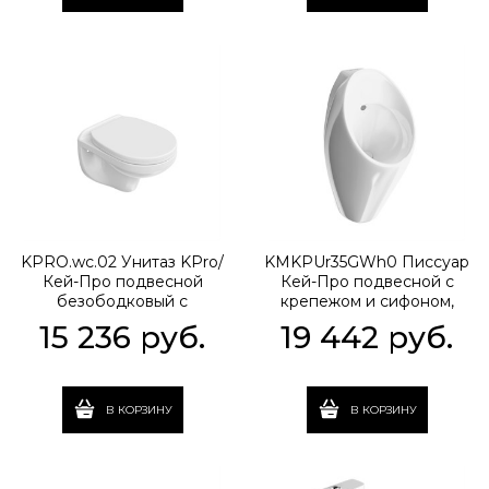
KPRO.wc.02 Унитаз KPro/
KMKPUr35GWh0 Писсуар
Кей-Про подвесной
Кей-Про подвесной с
безободковый с
крепежом и сифоном,
сиденьем, белый
белый глянцевый
15 236
 руб.
19 442
 руб.
глянцевый
В КОРЗИНУ
В КОРЗИНУ