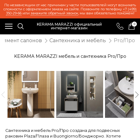
По независящим от нас причинам у части пользователей могут возникать
сложности с оформлением заказа на сайте. Позвоните по телефону
+7 (499)
350-29-66
или
закажите обратный звонок
, мы вам обязательно поможем!
KERAMA MARAZZI официальный
0
интернет-магазин
тимент салонов
Сантехника и мебель
Pro/Про
KERAMA MARAZZI мебель и сантехника Pro/Про
Сантехника и мебель Pro/Про создана для подвесных
раковин Plaza/Плаза и Buongiorno/Бонджорно. Хотите