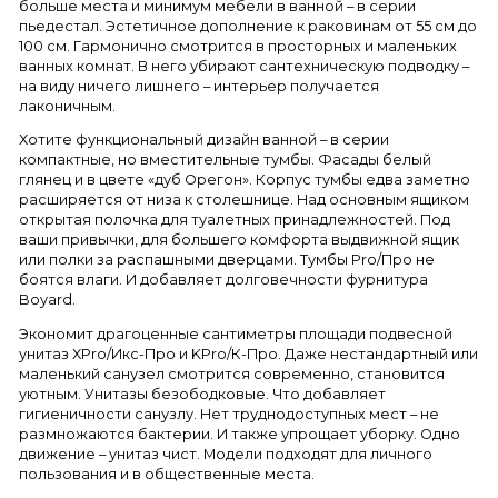
больше места и минимум мебели в ванной – в серии
пьедестал. Эстетичное дополнение к раковинам от 55 см до
100 см. Гармонично смотрится в просторных и маленьких
ванных комнат. В него убирают сантехническую подводку –
на виду ничего лишнего – интерьер получается
лаконичным.
Хотите функциональный дизайн ванной – в серии
компактные, но вместительные тумбы. Фасады белый
глянец и в цвете «дуб Орегон». Корпус тумбы едва заметно
расширяется от низа к столешнице. Над основным ящиком
открытая полочка для туалетных принадлежностей. Под
ваши привычки, для большего комфорта выдвижной ящик
или полки за распашными дверцами. Тумбы Pro/Про не
боятся влаги. И добавляет долговечности фурнитура
Boyard.
Экономит драгоценные сантиметры площади подвесной
унитаз XPro/Икс-Про и KPro/К-Про. Даже нестандартный или
маленький санузел смотрится современно, становится
уютным. Унитазы безободковые. Что добавляет
гигиеничности санузлу. Нет труднодоступных мест – не
размножаются бактерии. И также упрощает уборку. Одно
движение – унитаз чист. Модели подходят для личного
пользования и в общественные места.