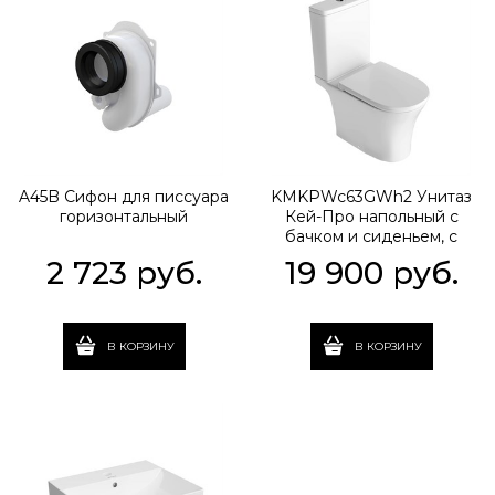
A45B Сифон для писсуара
KMKPWc63GWh2 Унитаз
горизонтальный
Кей-Про напольный с
бачком и сиденьем, с
комплектом креплений,
2 723
 руб.
19 900
 руб.
белый глянцевый
В КОРЗИНУ
В КОРЗИНУ