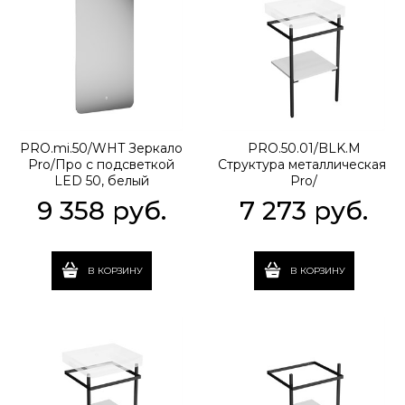
PRO.mi.50/WHT Зеркало
PRO.50.01/BLK.M
Pro/Про с подсветкой
Структура металлическая
LED 50, белый
Pro/
Про напольная 50, черная
9 358
 руб.
7 273
 руб.
матовая
В КОРЗИНУ
В КОРЗИНУ