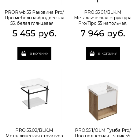
PROR.wb.55 Раковина Pro/
PRO.55.01/BLK.M
Про мебельная\подвесная
Металлическая структура
55, белая глянцевая
Pro/Про 55 напольная,
черная матовая
5 455
 руб.
7 946
 руб.
В КОРЗИНУ
В КОРЗИНУ
PRO.55.02/BLK.M
PRO.55.1/OLM Тумба Pro/
Металлическая структура
Про подвесная 1 ящик 55,