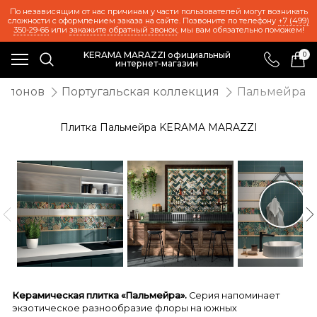
По независящим от нас причинам у части пользователей могут возникать
сложности с оформлением заказа на сайте. Позвоните по телефону
+7 (499)
350-29-66
или
закажите обратный звонок
, мы вам обязательно поможем!
KERAMA MARAZZI официальный
0
интернет-магазин
салонов
Португальская коллекция
Пальмейра
Плитка Пальмейра KERAMA MARAZZI
Керамическая плитка «Пальмейра».
Серия напоминает
экзотическое разнообразие флоры на южных