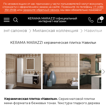
По независящим от нас причинам у части пользователей могут возникать
сложности с оформлением заказа на сайте. Позвоните по телефону
+7 (499)
350-29-66
или
закажите обратный звонок
, мы вам обязательно поможем!
KERAMA MARAZZI официальный
0
интернет-магазин
мент салонов
Миланская коллекция
Навильи
KERAMA MARAZZI керамическая плитка Навильи
Керамическая плитка «Навильи».
Серия матовой плитки
мини-формата в бежевых тонах. Текстура гладкого дерева