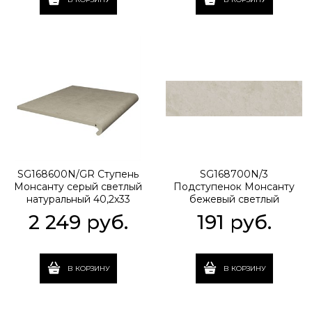
SG168600N/GR Ступень
SG168700N/3
Монсанту серый светлый
Подступенок Монсанту
натуральный 40,2х33
бежевый светлый
40,2x33x8
натуральный 40,2х10,6
2 249
 руб.
191
 руб.
40,2x10,6x8
В КОРЗИНУ
В КОРЗИНУ