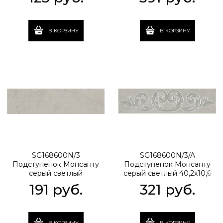
В КОРЗИНУ
В КОРЗИНУ
SG168600N/3
SG168600N/3/A
Подступенок Монсанту
Подступенок Монсанту
серый светлый
серый светлый 40,2х10,6
натуральный 40,2х10,6
40,2x10,6x8
191
 руб.
321
 руб.
40,2x10,6x8
В КОРЗИНУ
В КОРЗИНУ