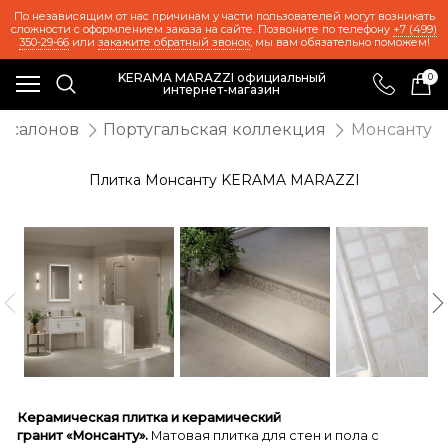
По независящим от нас причинам у части пользователей могут возникать
сложности с оформлением заказа на сайте. Позвоните по телефону
+7 (499)
350-29-66
или
закажите обратный звонок
, мы вам обязательно поможем!
KERAMA MARAZZI официальный
0
интернет-магазин
т салонов
Португальская коллекция
Монсанту
Плитка Монсанту KERAMA MARAZZI
Керамическая плитка и керамический
гранит «Монсанту».
Матовая плитка для стен и пола с