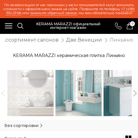
По независящим от нас причинам у части пользователей могут возникать
сложности с оформлением заказа на сайте. Позвоните по телефону
+7 (499)
350-29-66
или
закажите обратный звонок
, мы вам обязательно поможем!
KERAMA MARAZZI официальный
0
интернет-магазин
Ассортимент салонов
Две Венеции
Линьяно
KERAMA MARAZZI керамическая плитка Линьяно
Без сортировки