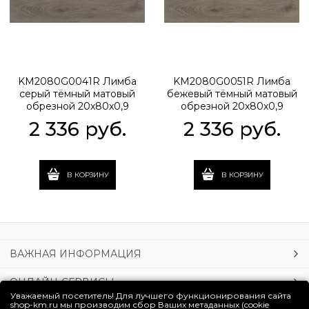
KM2080G0041R Лимба
KM2080G0051R Лимба
серый тёмный матовый
бежевый тёмный матовый
обрезной 20x80x0,9
обрезной 20x80x0,9
2 336
 руб.
2 336
 руб.
В КОРЗИНУ
В КОРЗИНУ
ВАЖНАЯ ИНФОРМАЦИЯ
ОНЛАЙН-СЕРВИСЫ
Уважаемый посетитель! Для лучшего функционирования сайта
shop-km.ru мы производим сбор Ваших метаданных (cookie