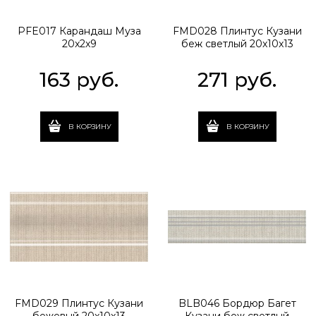
PFE017 Карандаш Муза
FMD028 Плинтус Кузани
20x2x9
беж светлый 20x10x13
163
 руб.
271
 руб.
В КОРЗИНУ
В КОРЗИНУ
FMD029 Плинтус Кузани
BLB046 Бордюр Багет