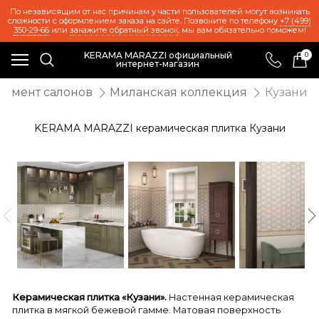
По независящим от нас причинам у части пользователей могут возникать
сложности с оформлением заказа на сайте. Позвоните по телефону
+7 (499)
350-29-66
или
закажите обратный звонок
, мы вам обязательно поможем!
KERAMA MARAZZI официальный
0
интернет-магазин
тимент салонов
Миланская коллекция
Кузани
KERAMA MARAZZI керамическая плитка Кузани
Керамическая плитка «Кузани».
Настенная керамическая
плитка в мягкой бежевой гамме. Матовая поверхность