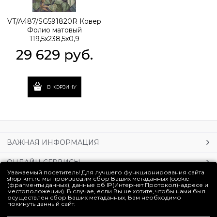
VT/A487/SG591820R Ковер
Фолио матовый
119,5x238,5x0,9
29 629
 руб.
В КОРЗИНУ
ВАЖНАЯ ИНФОРМАЦИЯ
ОНЛАЙН-СЕРВИСЫ
Уважаемый посетитель! Для лучшего функционирования сайта
shop-km.ru мы производим сбор Ваших метаданных (cookie
УСЛУГИ
(фрагменты данных), данные об IP(Интернет Протокол)-адресе и
местоположении). В случае, если Вы не хотите, чтобы нами был
осуществлён сбор Ваших метаданных, Вам необходимо
ЛИЧНЫЙ КАБИНЕТ
покинуть данный сайт.