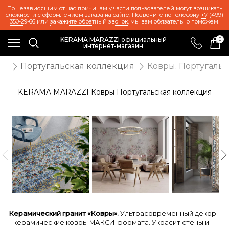
По независящим от нас причинам у части пользователей могут возникать
сложности с оформлением заказа на сайте. Позвоните по телефону
+7 (499)
350-29-66
или
закажите обратный звонок
, мы вам обязательно поможем!
KERAMA MARAZZI официальный
0
интернет-магазин
ов
Португальская коллекция
Ковры. Португаль
KERAMA MARAZZI Ковры Португальская коллекция
Керамический гранит «Ковры».
Ультрасовременный декор
– керамические ковры МАКСИ-формата. Украсит стены и