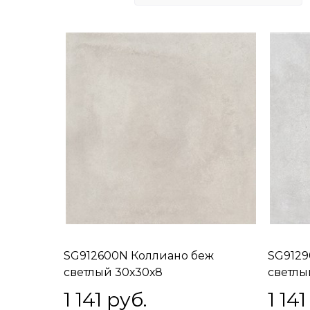
SG912600N Коллиано беж
SG9129
светлый 30х30х8
светлы
1 141
 руб.
1 141