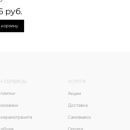
6
 руб.
 корзину
Н-СЕРВИСЫ
УСЛУГИ
плитки
Акции
 мозаики
Доставка
керамогранита
Самовывоз
 обоев
Оплата