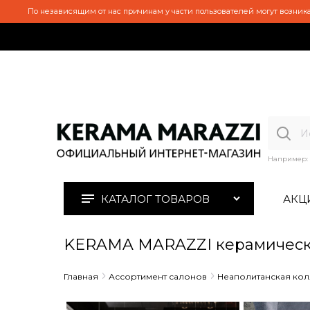
По независящим от нас причинам у части пользователей могут возника
Например:
КАТАЛОГ ТОВАРОВ
АКЦ
KERAMA MARAZZI керамическ
Главная
Ассортимент салонов
Неаполитанская ко