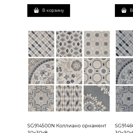
В корзину
В
SG914500N Коллиано орнамент
SG9146
30х30х8
30х30х