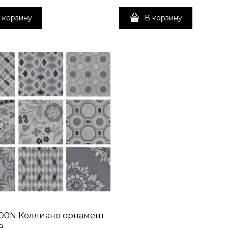
 корзину
В корзину
00N Коллиано орнамент
8