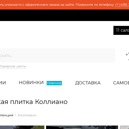
ть сложности с оформлением заказа на сайте. Позвоните по телефону
+7 (499) 
11 са
+
Городские цветы
НОВИНКИ
ИИ
ДОСТАВКА
САМО
Новинка
ая плитка Коллиано
ллекция
Коллиано