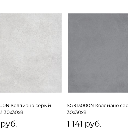
00N Коллиано серый
SG913000N Коллиано се
й 30х30х8
30х30х8
 руб.
1 141
 руб.