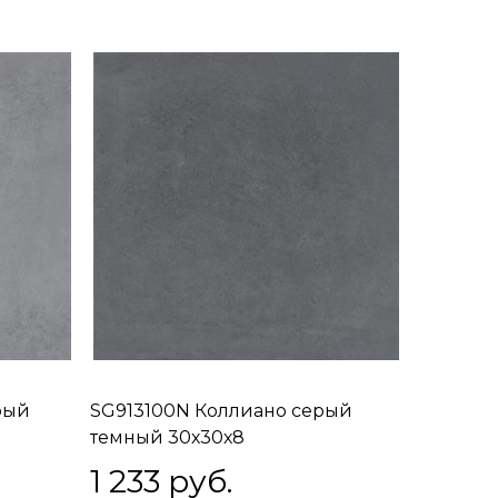
рый
SG913100N Коллиано серый
темный 30х30х8
1 233
 руб.