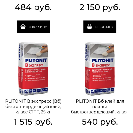
кг
класс C2 TE S1
484
 руб.
2 150
 руб.
В КОРЗИНУ
В КОРЗИНУ
PLITONIT В экспресс (Вб)
PLITONIT Вб клей для
быстротвердеющий клей,
плитки
класс С1ТF, 25 кг
быстротвердеющий, класс
С1ТF, 5 кг
1 515
 руб.
540
 руб.