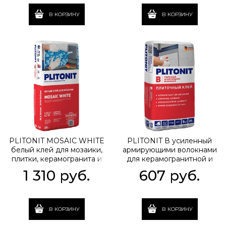
В КОРЗИНУ
В КОРЗИНУ
PLITONIT MOSAIC WHITE
PLITONIT В усиленный
белый клей для мозаики,
армирующими волокнами
плитки, керамогранита и
для керамогранитной и
натур.камня, класс С1ТЕ, 25
керамич. плитки, класс
1 310
 руб.
607
 руб.
кг
С1Т, 25 кг
В КОРЗИНУ
В КОРЗИНУ