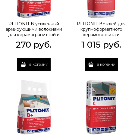
PLITONIT В усиленный
PLITONIT В+ клей для
армирующими волокнами
крупноформатного
для керамогранитной и
керамогранита и
керамич плитки, класс С1Т,
натурального камня, 25 кг
270
 руб.
1 015
 руб.
5 кг
В КОРЗИНУ
В КОРЗИНУ