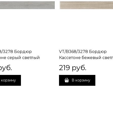
8/3278 Бордюр
VT/B368/3278 Бордюр
оне серый светлый
Кассетоне бежевый свет
й 30,2x3,5x7,8
матовый 30,2x3,5x7,8
руб.
219
 руб.
 корзину
В корзину