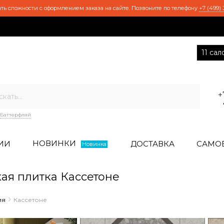
ть сложности с оформлением заказа на сайте. Позвоните по телефону
+7 (499) 
11 са
+
Баттерфляй
НОВИНКИ
ИИ
ДОСТАВКА
САМО
Новинка
я плитка Кассетоне
ия
Кассетоне