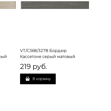
VT/C368/3278 Бордюр
лый
Кассетоне серый матовый
30,2x3,5x7,8
219
 руб.
В корзину