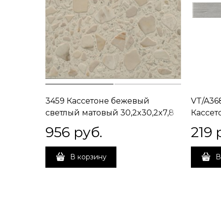
3459 Кассетоне бежевый
VT/A36
светлый матовый 30,2x30,2x7,8
Кассет
матовы
956
 руб.
219
 
В корзину
В