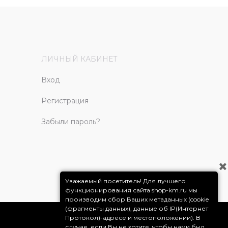
ЛИЧНЫЙ КАБИНЕТ
Вход
Регистрация
Забыли пароль?
Уважаемый посетитель! Для лучшего
функционирования сайта shop-km.ru мы
производим сбор Ваших метаданных (cookie
(фрагменты данных), данные об IP(Интернет
Протокол)-адресе и местоположении). В
случае, если Вы не хотите, чтобы нами был