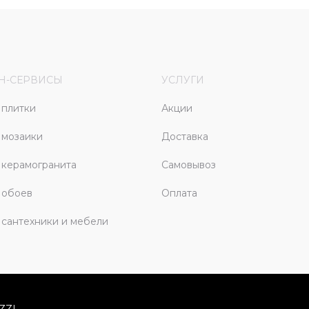
Н-СЕРВИСЫ
УСЛУГИ
плитки
Акции
 мозаики
Доставка
керамогранита
Самовывоз
 обоев
Оплата
сантехники и мебели
ZZI