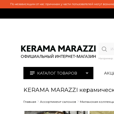
По независящим от нас причинам у части пользователей могут возника
Например:
КАТАЛОГ ТОВАРОВ
АКЦ
KERAMA MARAZZI керамическа
Главная
Ассортимент салонов
Миланская коллекц