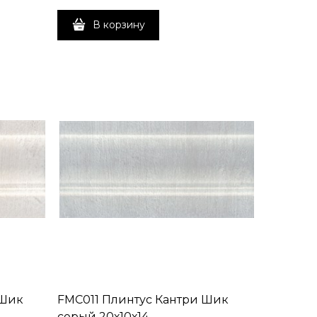
В корзину
 Шик
FMC011 Плинтус Кантри Шик
серый 20х10х14