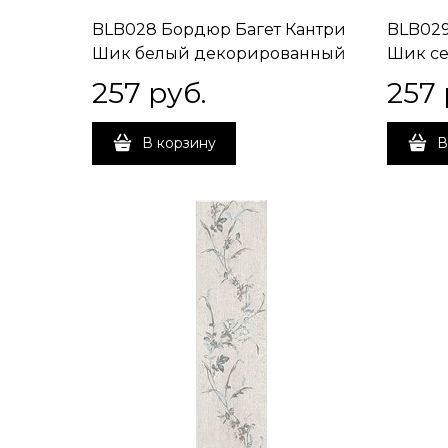
BLB028 Бордюр Багет Кантри
BLB029
Шик белый декорированный
Шик с
20х5х19
20х5х1
257
 руб.
257
В корзину
В