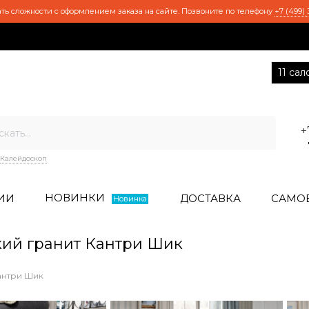
ть сложности с оформлением заказа на сайте. Позвоните по телефону
+7 (499) 
11 са
+
Калейдоскоп
НОВИНКИ
ИИ
ДОСТАВКА
САМО
Новинка
ий гранит Кантри Шик
антри Шик