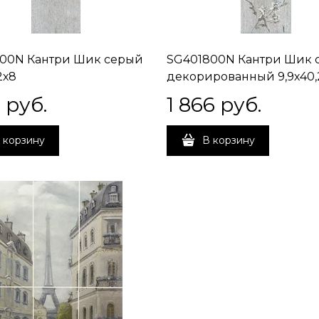
00N Кантри Шик серый
SG401800N Кантри Шик 
2х8
декорированный 9,9х40,
0
 руб.
1 866
 руб.
 корзину
В корзину