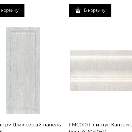
 корзину
В корзину
антри Шик серый панель
FMC010 Плинтус Кантри
8
белый 20х10х14