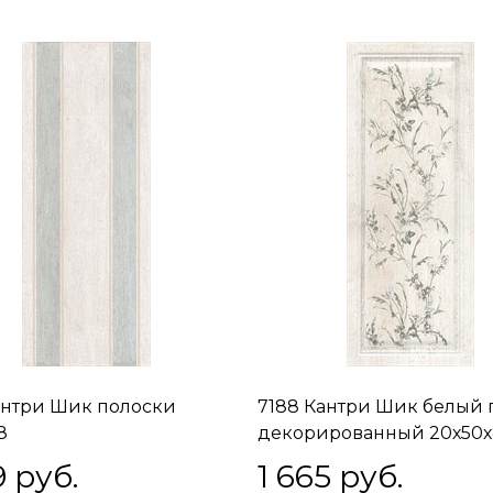
антри Шик полоски
7188 Кантри Шик белый 
8
декорированный 20х50х
9
 руб.
1 665
 руб.