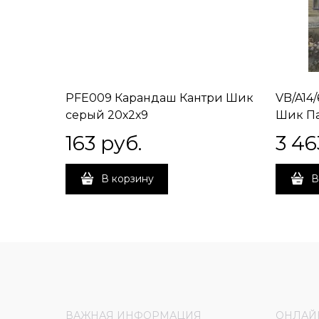
PFE009 Карандаш Кантри Шик
VB/A14
серый 20х2х9
Шик Па
163
 руб.
3 46
В корзину
В
ВАЖНАЯ ИНФОРМАЦИЯ
ОНЛАЙ