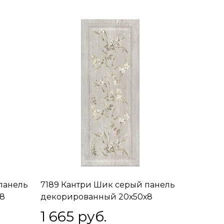
панель
7189 Кантри Шик серый панель
8
декорированный 20х50х8
1 665
 руб.