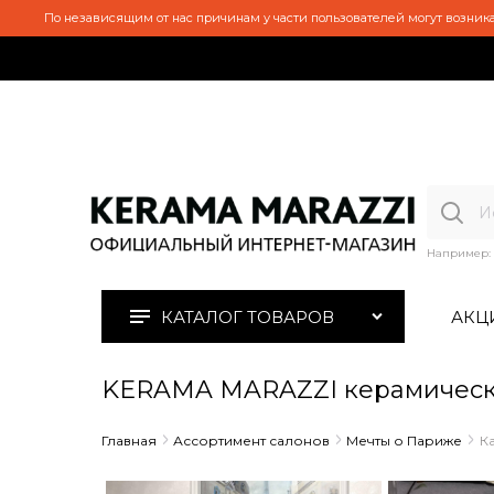
По независящим от нас причинам у части пользователей могут возника
Например:
КАТАЛОГ ТОВАРОВ
АКЦ
KERAMA MARAZZI керамическ
Главная
Ассортимент салонов
Мечты о Париже
К