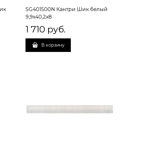
Шик
SG401500N Кантри Шик белый
9,9х40,2х8
1 710
 руб.
В корзину