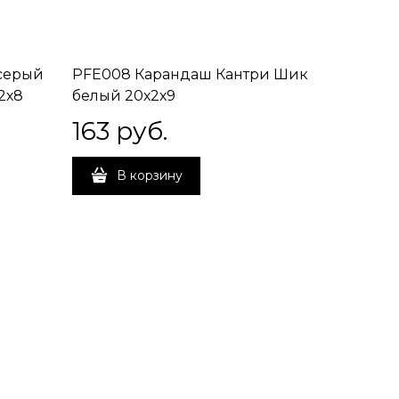
серый
PFE008 Карандаш Кантри Шик
2х8
белый 20х2х9
163
 руб.
В корзину