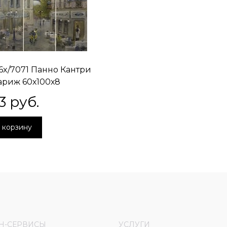
/6x/7071 Панно Кантри
риж 60х100х8
3
 руб.
 корзину
Н-СЕРВИСЫ
УСЛУГИ