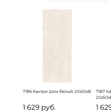
7186 Кантри Шик белый 20х50х8
7187 К
20х50х
1 629
 руб.
1 62