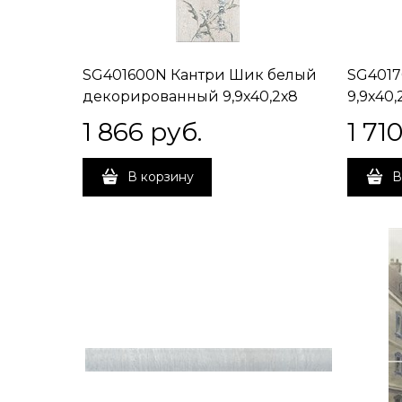
SG401600N Кантри Шик белый
SG4017
декорированный 9,9х40,2х8
9,9х40,
1 866
 руб.
1 71
В корзину
В