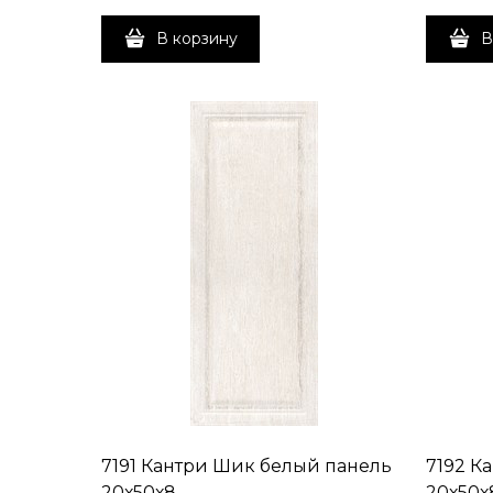
В корзину
В
7191 Кантри Шик белый панель
7192 К
20х50х8
20х50х