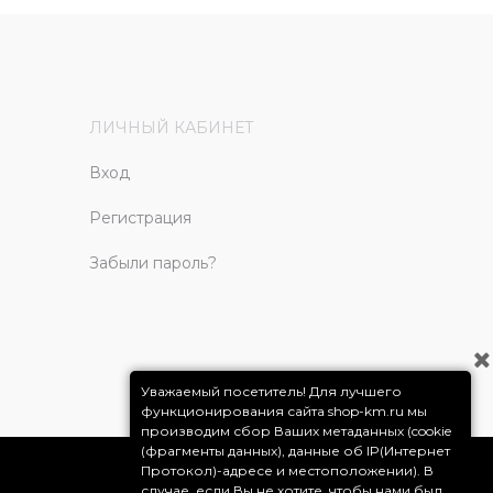
ЛИЧНЫЙ КАБИНЕТ
Вход
Регистрация
Забыли пароль?
Уважаемый посетитель! Для лучшего
функционирования сайта shop-km.ru мы
производим сбор Ваших метаданных (cookie
(фрагменты данных), данные об IP(Интернет
Протокол)-адресе и местоположении). В
случае, если Вы не хотите, чтобы нами был