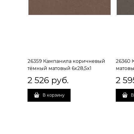
26359 Кампанила коричневый
26360 
тёмный матовый 6x28,5x1
матовы
2 526
 руб.
2 59
В корзину
В