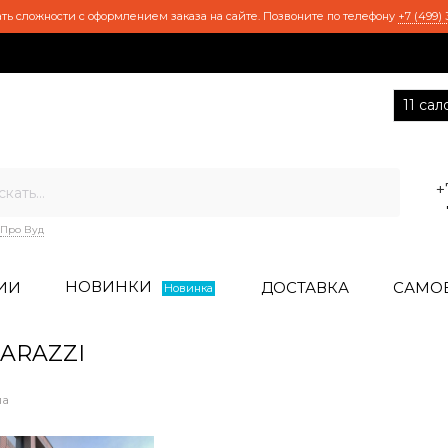
ть сложности с оформлением заказа на сайте. Позвоните по телефону
+7 (499) 
11 са
+
Про Вуд
НОВИНКИ
ИИ
ДОСТАВКА
САМО
Новинка
ARAZZI
ла