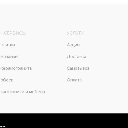
Н-СЕРВИСЫ
УСЛУГИ
плитки
Акции
 мозаики
Доставка
керамогранита
Самовывоз
 обоев
Оплата
сантехники и мебели
ZZI