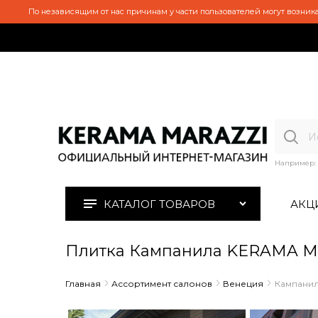
По независящим от нас причинам у части пользователей могут возника
Например:
КАТАЛОГ ТОВАРОВ
АКЦ
Плитка Кампанила KERAMA M
Главная
Ассортимент салонов
Венеция
Кампани