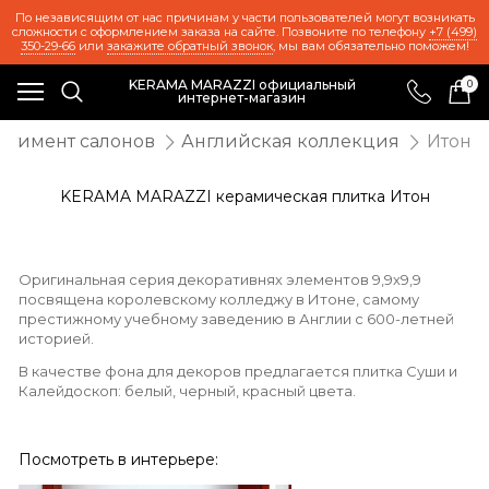
По независящим от нас причинам у части пользователей могут возникать
сложности с оформлением заказа на сайте. Позвоните по телефону
+7 (499)
350-29-66
или
закажите обратный звонок
, мы вам обязательно поможем!
KERAMA MARAZZI официальный
0
интернет-магазин
ртимент салонов
Английская коллекция
Итон
KERAMA MARAZZI керамическая плитка Итон
Оригинальная серия декоративнях элементов 9,9х9,9
посвящена королевскому колледжу в Итоне, самому
престижному учебному заведению в Англии с 600-летней
историей.
В качестве фона для декоров предлагается плитка
Суши
и
Калейдоскоп
: белый, черный, красный цвета.
Посмотреть в интерьере: