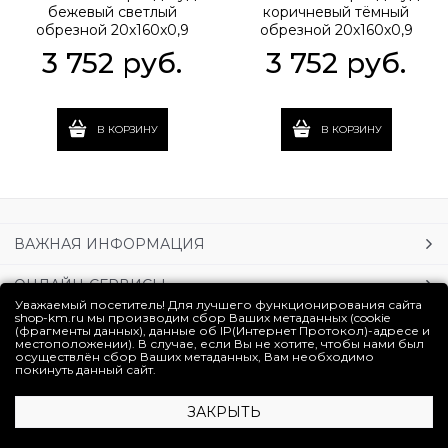
бежевый светлый
коричневый тёмный
обрезной 20x160x0,9
обрезной 20x160x0,9
3 752
 руб.
3 752
 руб.
В КОРЗИНУ
В КОРЗИНУ
ВАЖНАЯ ИНФОРМАЦИЯ
ОНЛАЙН-СЕРВИСЫ
Уважаемый посетитель! Для лучшего функционирования сайта
shop-km.ru мы производим сбор Ваших метаданных (cookie
УСЛУГИ
(фрагменты данных), данные об IP(Интернет Протокол)-адресе и
местоположении). В случае, если Вы не хотите, чтобы нами был
осуществлён сбор Ваших метаданных, Вам необходимо
ЛИЧНЫЙ КАБИНЕТ
покинуть данный сайт.
ЗАКРЫТЬ
Полная версия сайта