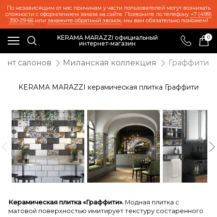
По независящим от нас причинам у части пользователей могут возникать
сложности с оформлением заказа на сайте. Позвоните по телефону
+7 (499)
350-29-66
или
закажите обратный звонок
, мы вам обязательно поможем!
KERAMA MARAZZI официальный
0
интернет-магазин
ент салонов
Миланская коллекция
Граффити
KERAMA MARAZZI керамическая плитка Граффити
Керамическая плитка «Граффити».
Модная плитка с
матовой поверхностью имитирует текстуру состаренного