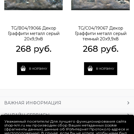
TG/B04/19066 Декор
TG/C04/19067 Декор
Граффити металл серый
Граффити металл серый
20x9,9x8
темный 20x9,9x8
268
 руб.
268
 руб.
В КОРЗИНУ
В КОРЗИНУ
ВАЖНАЯ ИНФОРМАЦИЯ
ОНЛАЙН-СЕРВИСЫ
Уважаемый посетитель! Для лучшего функционирования сайта
shop-km.ru мы производим сбор Ваших метаданных (cookie
УСЛУГИ
(фрагменты данных), данные об IP(Интернет Протокол)-адресе и
местоположении). В случае, если Вы не хотите, чтобы нами был