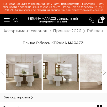
По независящим от нас причинам у части пользователей могут возникать
сложности с оформлением заказа на сайте. Позвоните по телефону
+7 (499)
350-29-66
или
закажите обратный звонок
, мы вам обязательно поможем!
KERAMA MARAZZI официальный
0
интернет-магазин
Ассортимент салонов
Прованс 2026
Гобелен
Плитка Гобелен KERAMA MARAZZI
Без сортировки