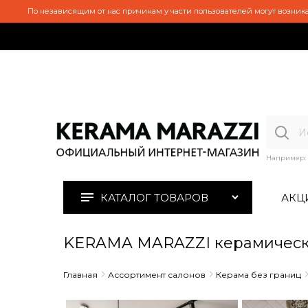
По независящим от нас причинам у части пользователей могут возника
Например:
КАТАЛОГ ТОВАРОВ
АКЦ
KERAMA MARAZZI керамическ
Главная
Ассортимент салонов
Керама без границ