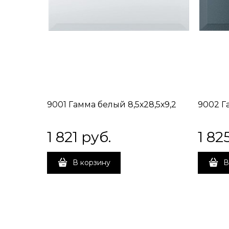
9001 Гамма белый 8,5х28,5х9,2
9002 Г
1 821
 руб.
1 82
В корзину
В