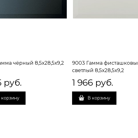
амма чёрный 8,5х28,5х9,2
9003 Гамма фисташковы
светлый 8,5х28,5х9,2
5
 руб.
1 966
 руб.
 корзину
В корзину