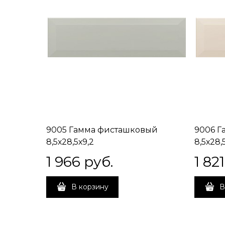
9005 Гамма фисташковый
9006 Г
8,5х28,5х9,2
8,5х28,
1 966
 руб.
1 821
В корзину
В