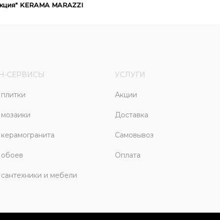
лекция" KERAMA MARAZZI
Н-СЕРВИСЫ
УСЛУГИ
плитки
Акции
 мозаики
Доставка
керамогранита
Самовывоз
 обоев
Оплата
сантехники и мебели