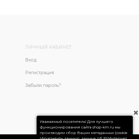
ЛИЧНЫЙ КАБИНЕТ
Вход
Регистрация
Забыли пароль?
Уважаемый посетитель! Для лучшего
функционирования сайта shop-km.ru мы
производим сбор Ваших метаданных (cookie
(фрагменты данных), данные об IP(Интернет