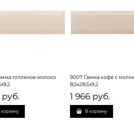
амма топленое молоко
9007 Гамма кофе с моло
5х9,2
8,5х28,5х9,2
 руб.
1 966
 руб.
 корзину
В корзину