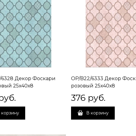
/6328 Декор Фоскари
OP/B22/6333 Декор Фос
вый 25х40х8
розовый 25х40х8
руб.
376
 руб.
 корзину
В корзину