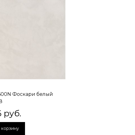
600N Фоскари белый
8
6
 руб.
 корзину