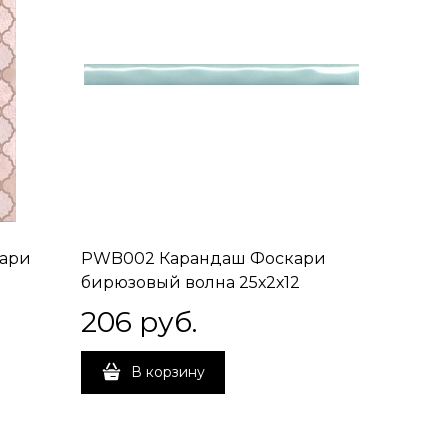
кари
PWB002 Карандаш Фоскари
бирюзовый волна 25х2х12
206
 руб.
В корзину