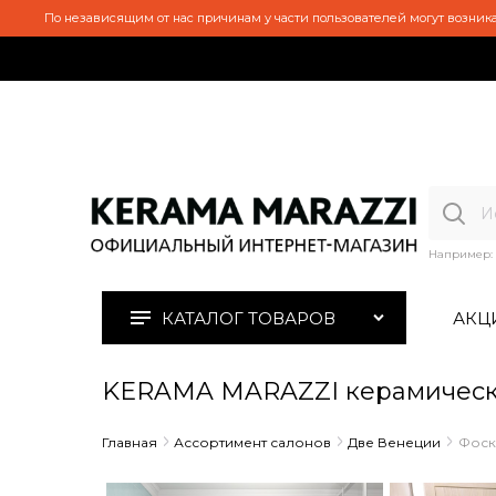
По независящим от нас причинам у части пользователей могут возника
Например:
КАТАЛОГ ТОВАРОВ
АКЦ
KERAMA MARAZZI керамическ
Главная
Ассортимент салонов
Две Венеции
Фоск