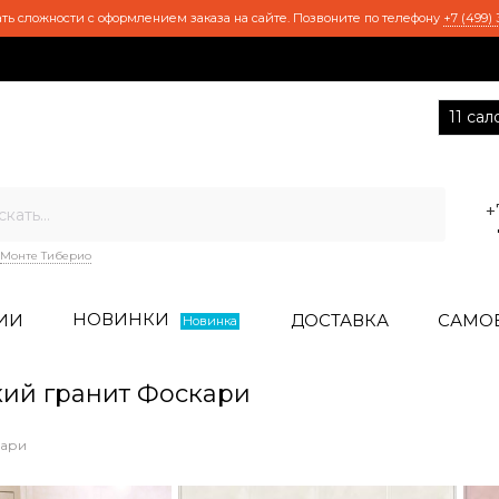
ть сложности с оформлением заказа на сайте. Позвоните по телефону
+7 (499) 
11 са
+
Монте Тиберио
НОВИНКИ
ИИ
ДОСТАВКА
САМО
Новинка
ий гранит Фоскари
ари