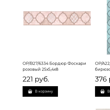
OP/B27/6334 Бордюр Фоскари
OP/A22
розовый 25х5,4х8
бирюзо
221
 руб.
376
 
В корзину
В