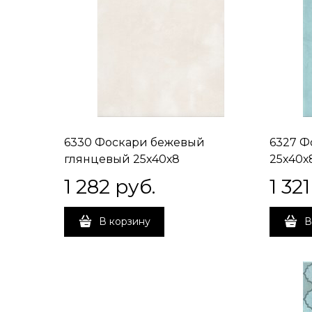
6330 Фоскари бежевый
6327 Ф
глянцевый 25х40х8
25х40х
1 282
 руб.
1 321
В корзину
В