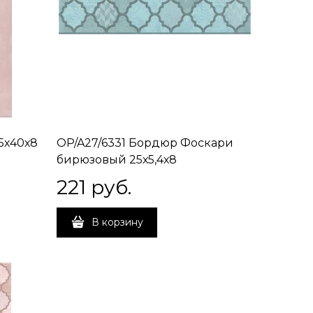
5х40х8
OP/A27/6331 Бордюр Фоскари
бирюзовый 25х5,4х8
221
 руб.
В корзину