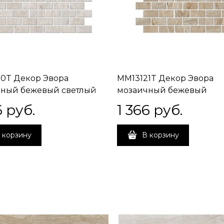
0T Декор Эвора
MM13121T Декор Эвора
ный бежевый светлый
мозаичный бежевый
вый 32x30x0,9
глянцевый 32x30x0,9
6
 руб.
1 366
 руб.
 корзину
В корзину