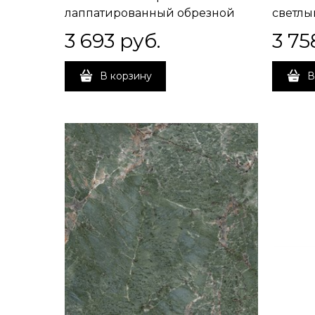
лаппатированный обрезной
светлы
60х60 60x60x11
обрезн
3 693
 руб.
3 75
В корзину
В