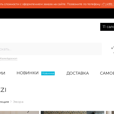
ть сложности с оформлением заказа на сайте. Позвоните по телефону
+7 (499) 
11 са
+
Калейдоскоп
НОВИНКИ
ИИ
ДОСТАВКА
САМО
Новинка
ZI
екция
Эвора