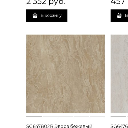
2 352
 руб.
457
В корзину
В
SG647802R Эвора бежевый
SG6476