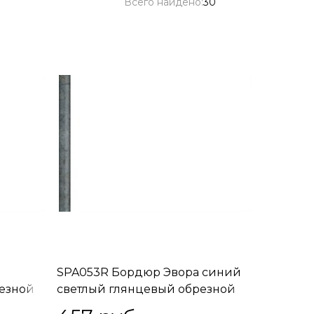
Всего найдено:
30
SPA053R Бордюр Эвора синий
езной
светлый глянцевый обрезной
30х2,5 30x2,5x19