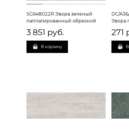
SG648022R Эвора зеленый
DC/A36
лаппатированный обрезной
Эвора 
60x60x0,9
3 851
 руб.
271
 
В корзину
В