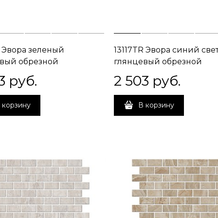
R Эвора зеленый
13117TR Эвора синий све
вый обрезной
глянцевый обрезной
5x0,9
30x89,5x0,9
3
 руб.
2 503
 руб.
 корзину
В корзину