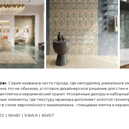
ра».
Серия названа в честь города, где неподалеку уникальное
мня. Но не обычная, а готовое дизайнерское решение для стен 
вая плитка и керамический гранит. Мозаичные декоры и наборн
вные элементы, где текстуру мрамора дополняет золотой геомет
 в стиле европейского минимализма - глянцевая плитка и керамо
2 | 60х60 | 9,6х9,6 | 60х9,7