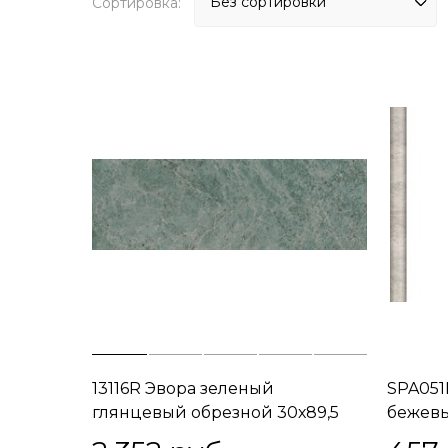
Сортировка:
13116R Эвора зеленый
SPA051
глянцевый обрезной 30х89,5
бежевы
30x89,5x11
обрезн