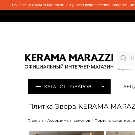
По независящим от нас причинам у части пользователей могут возника
Например:
КАТАЛОГ ТОВАРОВ
АКЦ
Плитка Эвора KERAMA MARAZ
Главная
Ассортимент салонов
Португальская колл