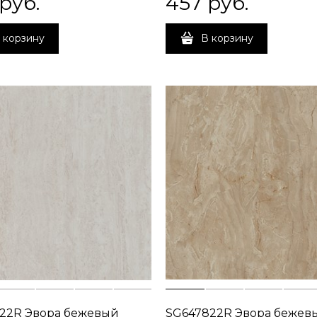
 руб.
457
 руб.
 корзину
В корзину
22R Эвора бежевый
SG647822R Эвора бежев