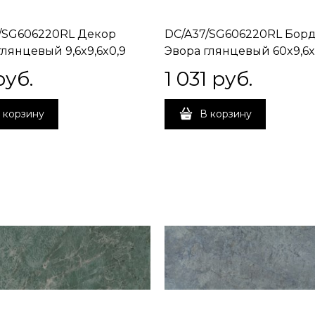
/SG606220RL Декор
DC/A37/SG606220RL Бор
глянцевый 9,6x9,6x0,9
Эвора глянцевый 60x9,6x
руб.
1 031
 руб.
 корзину
В корзину