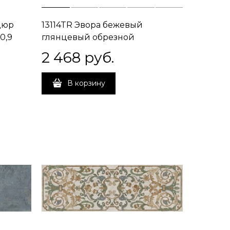
дюр
13114TR Эвора бежевый
0,9
глянцевый обрезной
30x89,5x0,9
2 468
 руб.
В корзину