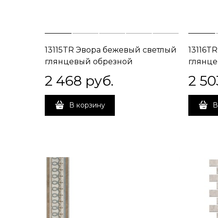
13115TR Эвора бежевый светлый
13116T
глянцевый обрезной
глянце
30x89,5x0,9
30x89,
2 468
 руб.
2 50
В корзину
В