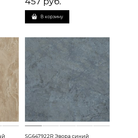
457
 руб.
В корзину
ый
SG647922R Эвора синий