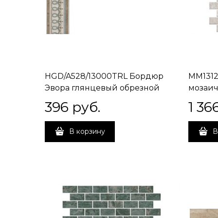
HGD/A528/13000TRL Бордюр
MM1312
Эвора глянцевый обрезной
мозаич
30x7,2x0,9
глянце
396
 руб.
1 36
В корзину
В