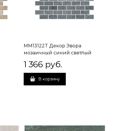
MM13122T Декор Эвора
мозаичный синий светлый
глянцевый 32x30x0,9
1 366
 руб.
В корзину