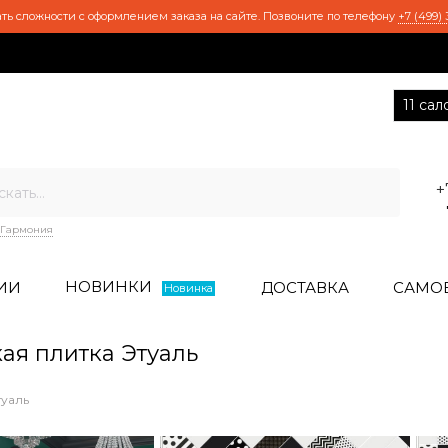
ть сложности с оформлением заказа на сайте. Позвоните по телефону
+7 (499) 
11 са
+
Гармония
НОВИНКИ
ИИ
ДОСТАВКА
САМО
Новинка
я плитка Этуаль
туаль