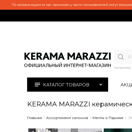
По независящим от нас причинам у части пользователей могут возника
Например:
КАТАЛОГ ТОВАРОВ
АКЦ
KERAMA MARAZZI керамическа
Главная
Ассортимент салонов
Мечты о Париже
Э