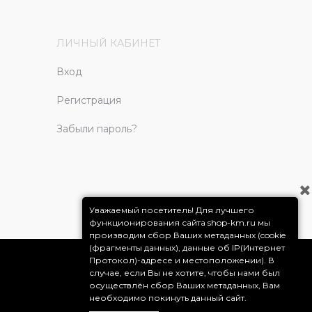
ЛИЧНЫЙ КАБИНЕТ
Вход
Регистрация
Забыли пароль?
Уважаемый посетитель! Для лучшего
функционирования сайта shop-km.ru мы
производим сбор Ваших метаданных (cookie
(фрагменты данных), данные об IP(Интернет
Протокол)-адресе и местоположении). В
случае, если Вы не хотите, чтобы нами был
осуществлён сбор Ваших метаданных, Вам
необходимо покинуть данный сайт.