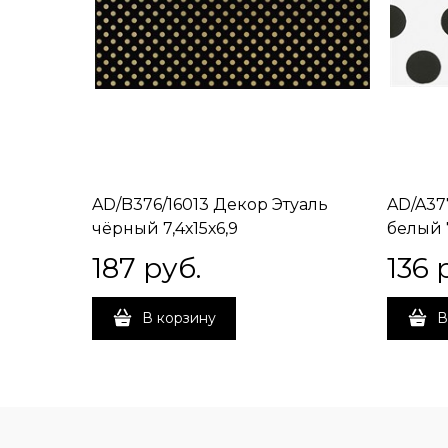
AD/B376/16013 Декор Этуаль
AD/A37
чёрный 7,4х15х6,9
белый 7
187
 руб.
136
 
В корзину
В