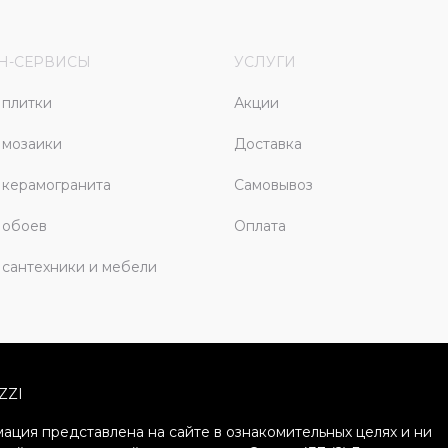
Н-СЕРВИСЫ
УСЛУГИ
плитки
Акции
 мозаики
Доставка
керамогранита
Самовывоз
 обоев
Оплата
сантехники и мебели
ZZI
ация представлена на сайте в ознакомительных целях и ни