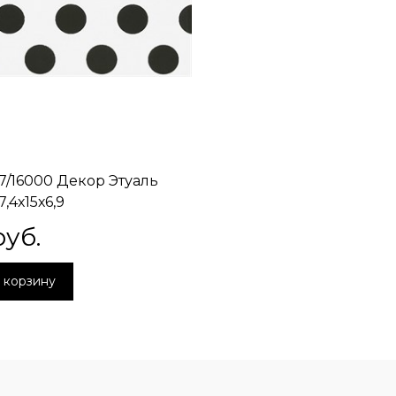
7/16000 Декор Этуаль
,4х15х6,9
руб.
 корзину