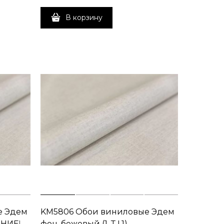
В корзину
е Эдем
KM5806 Обои виниловые Эдем
АНИЕ!
фон, бежевый (1, Т L1)