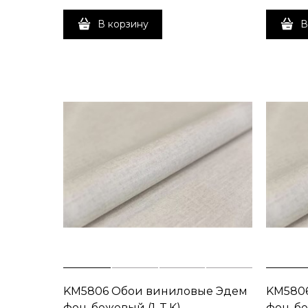
В корзину
В
KM5806 Обои виниловые Эдем
KM580
фон, бежевый (1, Т K)
фон, бе