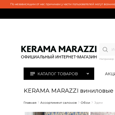
По независящим от нас причинам у части пользователей могут возника
Например:
КАТАЛОГ ТОВАРОВ
АКЦ
KERAMA MARAZZI виниловые 
Главная
Ассортимент салонов
Обои
Эдем