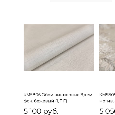
KM5806 Обои виниловые Эдем
KM580
фон, бежевый (1, Т F)
мотив, 
ВНИМАНИЕ! ВСТРЕЧНАЯ
5 100
 руб.
5 05
СТЫКОВКА