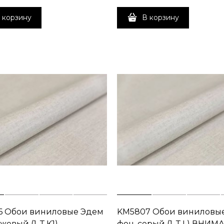
 корзину
В корзину
6 Обои виниловые Эдем
KM5807 Обои виниловы
жевый (1, Т K1)
фон, серый (1, Т L) ВНИМ