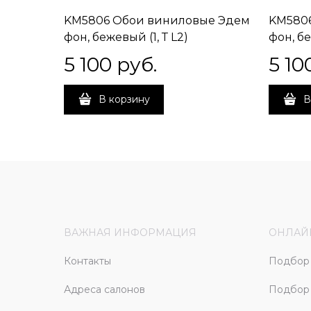
KM5806 Обои виниловые Эдем
KM580
фон, бежевый (1, Т L2)
фон, бе
ВНИМАНИЕ! ВСТРЕЧНАЯ
ВНИМА
5 100
 руб.
5 10
СТЫКОВКА
СТЫКО
В корзину
В
ВАЖНАЯ ИНФОРМАЦИЯ
ОНЛАЙ
Контакты
Подбор 
Адреса салонов
Подбор