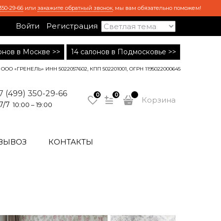
350-29-66
или
закажите обратный звонок
, мы вам обязательно поможем!
Войти
Регистрация
лонов в Москве >>
14 салонов в Подмосковье >>
ООО «ГРЕНЕЛЬ» ИНН 5022057602, КПП 502201001, ОГРН 1195022000645
7 (499) 350-29-66
0
0
Корзина
7/7
10:00 – 19:00
ВЫВОЗ
КОНТАКТЫ