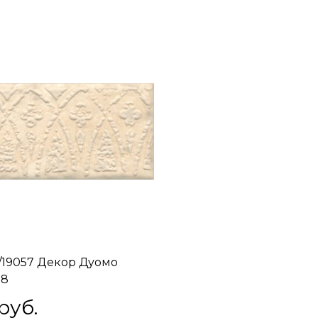
1/19057 Декор Дуомо
x8
 руб.