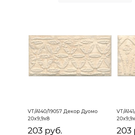
VT/A140/19057 Декор Дуомо
VT/A14
20x9,9x8
20x9,9
203
 руб.
203