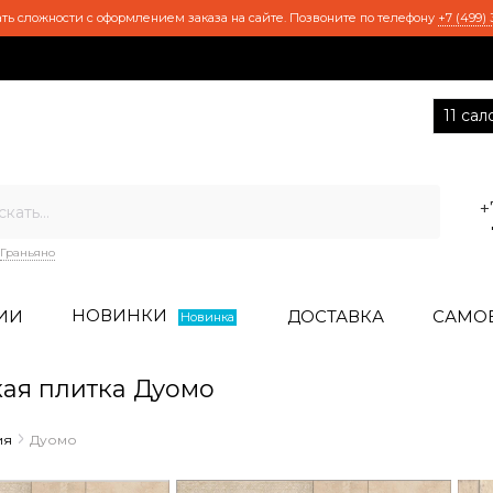
ть сложности с оформлением заказа на сайте. Позвоните по телефону
+7 (499) 
11 са
+
Граньяно
НОВИНКИ
ИИ
ДОСТАВКА
САМО
Новинка
ая плитка Дуомо
ия
Дуомо