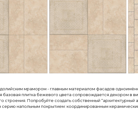
долийским мрамором - главным материалом фасадов одноимённо
ая базовая плитка бежевого цвета сопровождается декором в в
го строения. Попробуйте создать собственный “архитектурный а
в серию напольным покрытием: координированным керамически