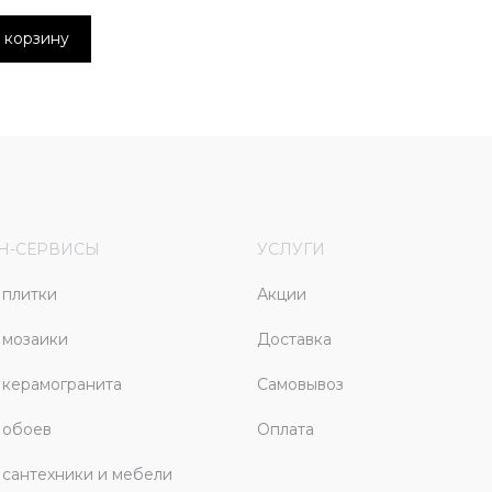
 корзину
Н-СЕРВИСЫ
УСЛУГИ
плитки
Акции
 мозаики
Доставка
керамогранита
Самовывоз
 обоев
Оплата
сантехники и мебели