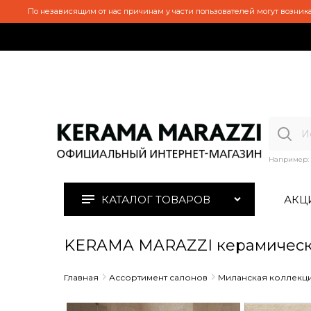
По независящим от нас причинам у части пользователей могут возника
Например:
КАТАЛОГ ТОВАРОВ
АКЦ
KERAMA MARAZZI керамическ
Главная
Ассортимент салонов
Миланская коллекц