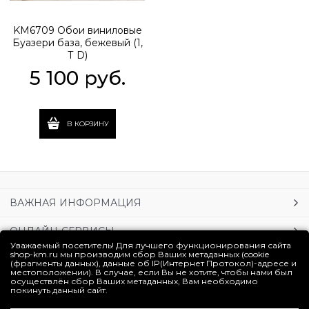
KM6709 Обои виниловые
Буазери база, бежевый (1,
Т D)
5 100
 руб.
В КОРЗИНУ
ВАЖНАЯ ИНФОРМАЦИЯ
ОНЛАЙН-СЕРВИСЫ
Уважаемый посетитель! Для лучшего функционирования сайта
shop-km.ru мы производим сбор Ваших метаданных (cookie
УСЛУГИ
(фрагменты данных), данные об IP(Интернет Протокол)-адресе и
местоположении). В случае, если Вы не хотите, чтобы нами был
осуществлён сбор Ваших метаданных, Вам необходимо
ЛИЧНЫЙ КАБИНЕТ
покинуть данный сайт.