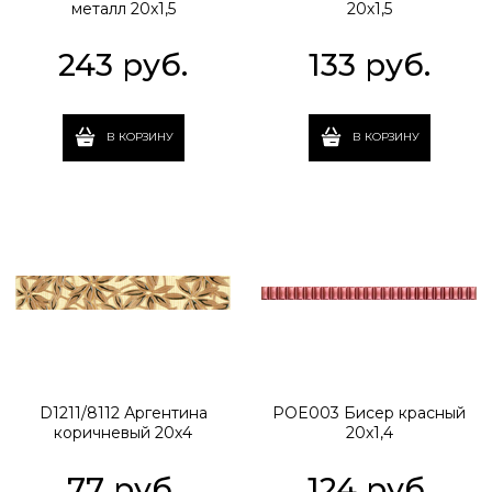
металл 20x1,5
20х1,5
243
 руб.
133
 руб.
В КОРЗИНУ
В КОРЗИНУ
D1211/8112 Аргентина
POE003 Бисер красный
коричневый 20х4
20x1,4
77
 руб.
124
 руб.