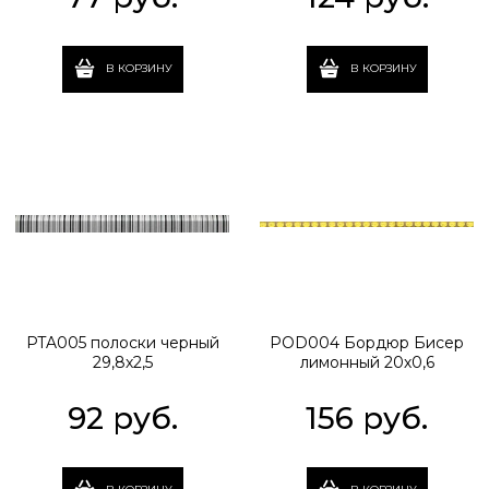
В КОРЗИНУ
В КОРЗИНУ
PTA005 полоски черный
POD004 Бордюр Бисер
29,8х2,5
лимонный 20х0,6
92
 руб.
156
 руб.