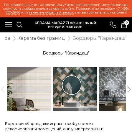
По независящим от нас причинам у части пользователей могут возникать
сложности с оформлением заказа на сайте. Позвоните по телефону
+7 (499)
350-29-66
или
закажите обратный звонок
, мы вам обязательно поможем!
KERAMA MARAZZI официальный
0
интернет-магазин
онов
Керама без границ
Бордюры "Карандаш"
Бордюры "Карандаш"
Бордюры «Карандаш» играют особую роль в
декорировании помещений, они универсальны и