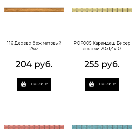
116 Дерево беж матовый
POF005 Карандаш Бисер
25х2
жёлтый 20х1,4х10
204
 руб.
255
 руб.
В КОРЗИНУ
В КОРЗИНУ