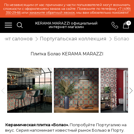
По независящим от нас причинам у части пользователей могут возникать
сложности с оформлением заказа на сайте. Позвоните по телефону
+7 (499)
350-29-66
или
закажите обратный звонок
, мы вам обязательно поможем!
KERAMA MARAZZI официальный
0
интернет-магазин
мент салонов
Португальская коллекция
Болао
Плитка Болао KERAMA MARAZZI
Керамическая плитка «Болао».
Попробуйте Португалию на
вкус. Серия напоминает известный рынок Больао в Порту.