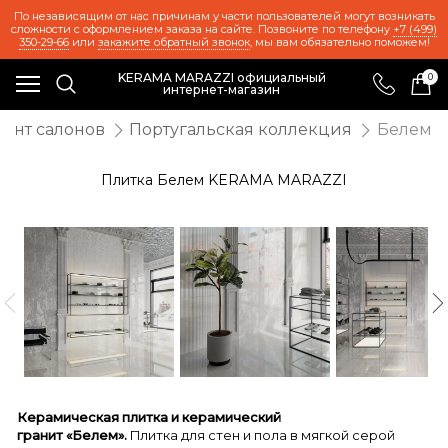
По независящим от нас причинам у части пользователей могут возникать
сложности с оформлением заказа на сайте. Позвоните по телефону
+7 (499)
350-29-66
или
закажите обратный звонок
, мы вам обязательно поможем!
KERAMA MARAZZI официальный
0
интернет-магазин
ент салонов
Португальская коллекция
Белем
Плитка Белем KERAMA MARAZZI
Керамическая плитка и керамический
гранит «Белем».
Плитка для стен и пола в мягкой серой