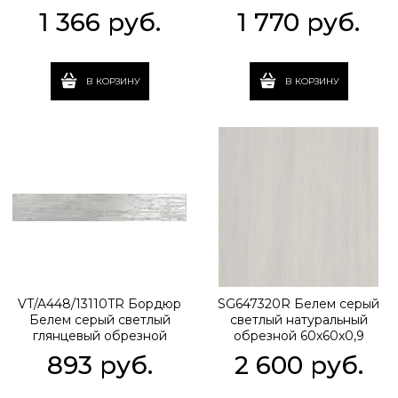
30x89,5х0,9
1 366
 руб.
1 770
 руб.
В КОРЗИНУ
В КОРЗИНУ
VT/A448/13110TR Бордюр
SG647320R Белем серый
Белем серый светлый
светлый натуральный
глянцевый обрезной
обрезной 60x60x0,9
14,5x89,5x0,9
893
 руб.
2 600
 руб.