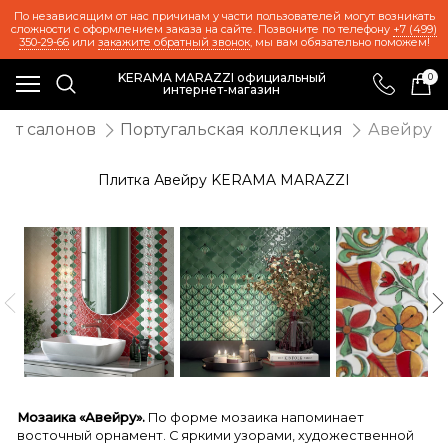
По независящим от нас причинам у части пользователей могут возникать
сложности с оформлением заказа на сайте. Позвоните по телефону
+7 (499)
350-29-66
или
закажите обратный звонок
, мы вам обязательно поможем!
KERAMA MARAZZI официальный
0
интернет-магазин
нт салонов
Португальская коллекция
Авейру
Плитка Авейру KERAMA MARAZZI
Мозаика «Авейру».
По форме мозаика напоминает
восточный орнамент. С яркими узорами, художественной